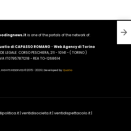
Epis
Cals
oodingnews.it
is one of the portals of the network of:
uatio di CAPASSO ROMANO
-
Web Agency di Torino
DE LEGALE: CORSO PESCHIERA, 211 - 10141 - ( TORINO )
.IVA IT07957871218 - REA TO-1268614
L RIGHTS RESERVED © 2015 - 2026 | Developed by:
Quatio
ipolitica.it
|
ventidisocieta.it
|
ventidispettacolo.it
|