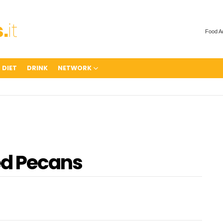
Food A
 DIET
DRINK
NETWORK
d Pecans