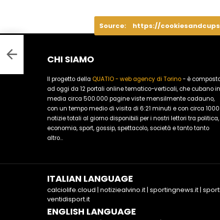
Source:
https://cookiesandcups
nana
CHI SIAMO
Il progetto della
QUATIO - web agency di Torino
- è compost
ad oggi da 12 portali online tematico-verticali, che cubano i
media circa 500.000 pagine viste mensilmente cadauno,
con un tempo medio di visita di 6:21 minuti e con circa 1000
notizie totali al giorno disponibili per i nostri lettori tra politica,
economia, sport, gossip, spettacolo, società e tanto tanto
altro...
ITALIAN LANGUAGE
calciolife.cloud
|
notiziealvino.it
|
sportingnews.it
|
sport
ventidisport.it
ENGLISH LANGUAGE