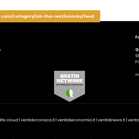
.com/category/all-the-rest/snacks/feed
F
Q
o
SE
n
P
AL
life.cloud
|
ventidicronaca.it
|
ventidieconomia.it
|
ventidinews.it
|
ventid