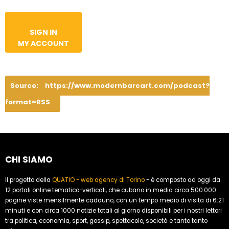
SIGN IN
MY ACCOUNT
Source:
https://www.modernbarcart.com/podcast?
format=RSS
CHI SIAMO
Il progetto della
QUATIO - web agency di Torino
- è composto ad oggi da
12 portali online tematico-verticali, che cubano in media circa 500.000
pagine viste mensilmente cadauno, con un tempo medio di visita di 6:21
minuti e con circa 1000 notizie totali al giorno disponibili per i nostri lettori
tra politica, economia, sport, gossip, spettacolo, società e tanto tanto