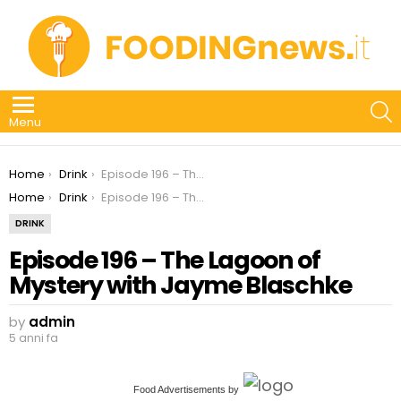
S
Menu
You are here:
Home
Drink
Episode 196 – The Lagoon of Mystery with Jayme Blaschke
You are here:
Home
Drink
Episode 196 – The Lagoon of Mystery with Jayme Blaschke
DRINK
Episode 196 – The Lagoon of
Mystery with Jayme Blaschke
by
admin
5 anni fa
Food Advertisements
by