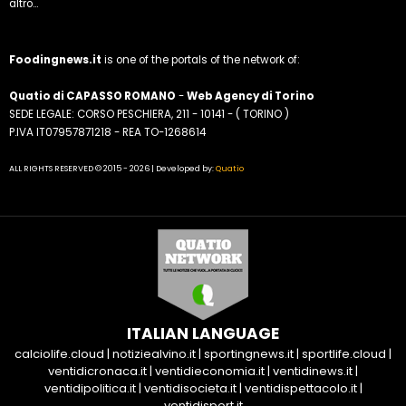
altro...
Foodingnews.it
is one of the portals of the network of:
Quatio di CAPASSO ROMANO
-
Web Agency di Torino
SEDE LEGALE: CORSO PESCHIERA, 211 - 10141 - ( TORINO )
P.IVA IT07957871218 - REA TO-1268614
ALL RIGHTS RESERVED © 2015 - 2026 | Developed by:
Quatio
ITALIAN LANGUAGE
calciolife.cloud
|
notiziealvino.it
|
sportingnews.it
|
sportlife.cloud
|
ventidicronaca.it
|
ventidieconomia.it
|
ventidinews.it
|
ventidipolitica.it
|
ventidisocieta.it
|
ventidispettacolo.it
|
ventidisport.it