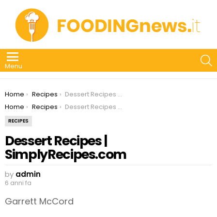
S
Menu
You are here:
Home
Recipes
Dessert Recipes | SimplyRecipes.com
You are here:
Home
Recipes
Dessert Recipes | SimplyRecipes.com
RECIPES
Dessert Recipes |
SimplyRecipes.com
by
admin
6 anni fa
Garrett McCord