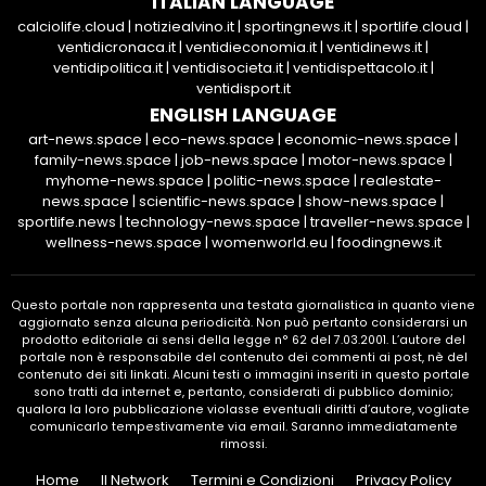
ITALIAN LANGUAGE
calciolife.cloud
|
notiziealvino.it
|
sportingnews.it
|
sportlife.cloud
|
ventidicronaca.it
|
ventidieconomia.it
|
ventidinews.it
|
ventidipolitica.it
|
ventidisocieta.it
|
ventidispettacolo.it
|
ventidisport.it
ENGLISH LANGUAGE
art-news.space
|
eco-news.space
|
economic-news.space
|
family-news.space
|
job-news.space
|
motor-news.space
|
myhome-news.space
|
politic-news.space
|
realestate-
news.space
|
scientific-news.space
|
show-news.space
|
sportlife.news
|
technology-news.space
|
traveller-news.space
|
wellness-news.space
|
womenworld.eu
|
foodingnews.it
Questo portale non rappresenta una testata giornalistica in quanto viene
aggiornato senza alcuna periodicità. Non può pertanto considerarsi un
prodotto editoriale ai sensi della legge n° 62 del 7.03.2001. L’autore del
portale non è responsabile del contenuto dei commenti ai post, nè del
contenuto dei siti linkati. Alcuni testi o immagini inseriti in questo portale
sono tratti da internet e, pertanto, considerati di pubblico dominio;
qualora la loro pubblicazione violasse eventuali diritti d’autore, vogliate
comunicarlo tempestivamente via email. Saranno immediatamente
rimossi.
Home
Il Network
Termini e Condizioni
Privacy Policy