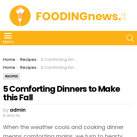
S
Menu
You are here:
Home
Recipes
5 Comforting Dinners to Make this Fall
You are here:
Home
Recipes
5 Comforting Dinners to Make this Fall
RECIPES
5 Comforting Dinners to Make
this Fall
by
admin
6 anni fa
When the weather cools and cooking dinner
means comforting mains, we turn to hearty