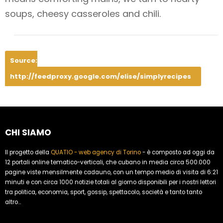
soups, cheesy casseroles and chili.
Source:
http://feedproxy.google.com/elise/simplyrecipes
CHI SIAMO
Il progetto della
QUATIO - web agency di Torino
- è composto ad oggi da
12 portali online tematico-verticali, che cubano in media circa 500.000
pagine viste mensilmente cadauno, con un tempo medio di visita di 6:21
minuti e con circa 1000 notizie totali al giorno disponibili per i nostri lettori
tra politica, economia, sport, gossip, spettacolo, società e tanto tanto
altro...