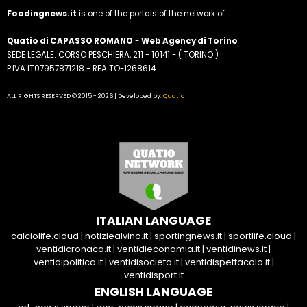
Foodingnews.it
is one of the portals of the network of:
Quatio di CAPASSO ROMANO
-
Web Agency di Torino
SEDE LEGALE: CORSO PESCHIERA, 211 - 10141 - ( TORINO )
P.IVA IT07957871218 - REA TO-1268614
ALL RIGHTS RESERVED © 2015 - 2026 | Developed by:
Quatio
ITALIAN LANGUAGE
calciolife.cloud
|
notiziealvino.it
|
sportingnews.it
|
sportlife.cloud
|
ventidicronaca.it
|
ventidieconomia.it
|
ventidinews.it
|
ventidipolitica.it
|
ventidisocieta.it
|
ventidispettacolo.it
|
ventidisport.it
ENGLISH LANGUAGE